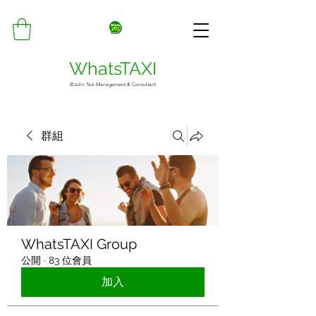
WhatsTAXI
©Jolin Taxi Management & Consultant
群組
WhatsTAXI Group
公開
·
83 位會員
加入