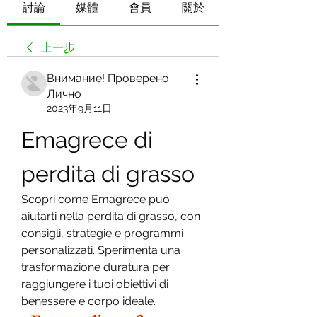
討論
媒體
會員
關於
上一步
Внимание! Проверено
Лично
2023年9月11日
Emagrece di 
perdita di grasso
Scopri come Emagrece può 
aiutarti nella perdita di grasso, con 
consigli, strategie e programmi 
personalizzati. Sperimenta una 
trasformazione duratura per 
raggiungere i tuoi obiettivi di 
benessere e corpo ideale.