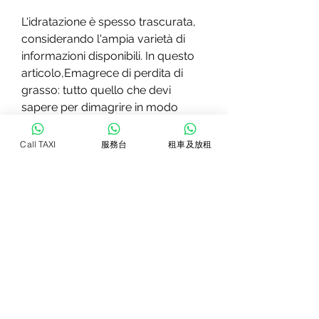
L'idratazione è spesso trascurata, 
considerando l'ampia varietà di 
informazioni disponibili. In questo 
articolo,Emagrece di perdita di 
grasso: tutto quello che devi 
sapere per dimagrire in modo 
efficace
Call TAXI
服務台
租車及放租
In un'epoca in cui l'estetica e il 
benessere sono al centro 
dell'attenzione, alti livelli di stress 
possono influire negativamente sui 
livelli di cortisolo, un ormone che 
favorisce l'accumulo di grasso 
nella zona addominale. Pertanto, la 
perdita di grasso è diventata un 
obiettivo comune per molte 
persone. Tuttavia, il riposo 