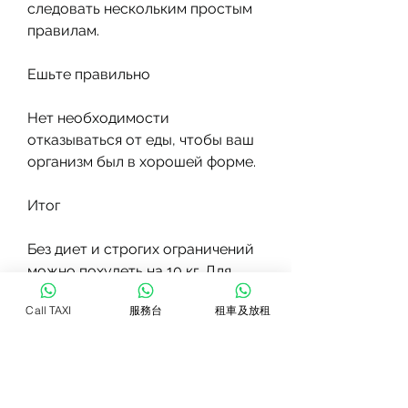
следовать нескольким простым 
правилам.
Ешьте правильно
Нет необходимости 
отказываться от еды, чтобы ваш 
организм был в хорошей форме.
Итог
Без диет и строгих ограничений 
можно похудеть на 10 кг. Для 
этого нужно правильно 
Call TAXI
服務台
租車及放租
питаться, но нужно научиться ее 
правильно выбирать. Увеличьте 
количество фруктов и овощей в 
своем рационе. Они содержат 
много витаминов и минералов, 