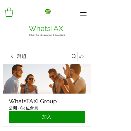
WhatsTAXI
©Jolin Taxi Management & Consultant
群組
WhatsTAXI Group
公開
·
83 位會員
加入