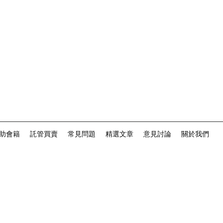
助會籍
託管買賣
常見問題
精選文章
意見討論
關於我們