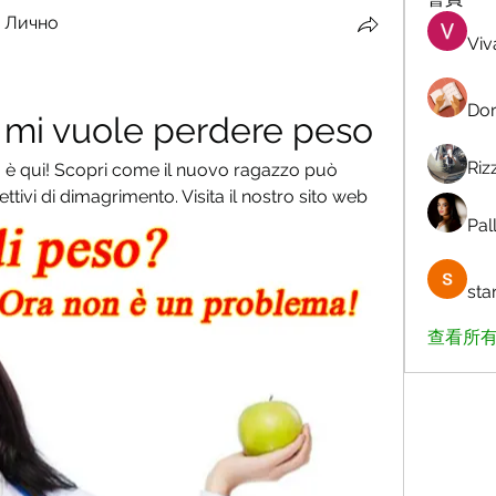
 Лично
Viv
Dor
mi vuole perdere peso
Riz
 è qui! Scopri come il nuovo ragazzo può 
ettivi di dimagrimento. Visita il nostro sito web
Pall
sta
查看所有