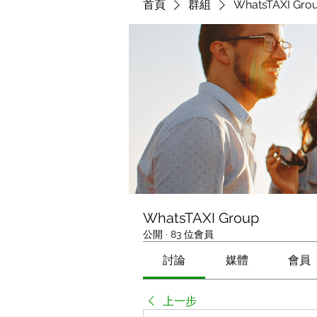
首頁
群組
WhatsTAXI Gro
WhatsTAXI Group
公開
·
83 位會員
討論
媒體
會員
上一步