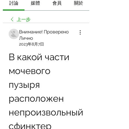
討論
媒體
會員
關於
上一步
Внимание! Проверено
Лично
2023年8月7日
В какой части 
мочевого 
пузыря 
расположен 
непроизвольный 
сфинктер 