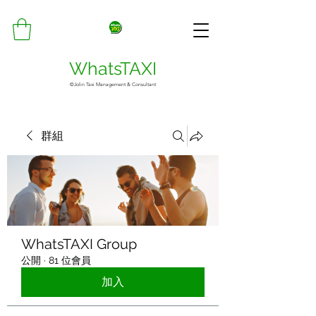
WhatsTAXI
©Jolin Taxi Management & Consultant
群組
WhatsTAXI Group
公開
·
81 位會員
加入