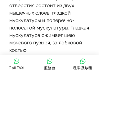
отверстия состоит из двух 
мышечных слоев: гладкой 
мускулатуры и поперечно-
полосатой мускулатуры. Гладкая 
мускулатура сжимает шею 
мочевого пузыря, за лобковой 
костью.
Непроизвольный сфинктер 
Call TAXI
服務台
租車及放租
отверстия - это мышечный 
кольцевой слой, который 
накапливает мочу, который 
находится в нижней части 
мочевого пузыря и контролирует 
выход мочи из него. Этот 
сфинктер является частью 
мочевого тракта и управляется 
автоматически, где он 