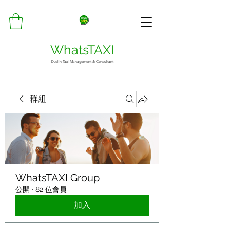
WhatsTAXI
©Jolin Taxi Management & Consultant
群組
WhatsTAXI Group
公開
·
82 位會員
加入