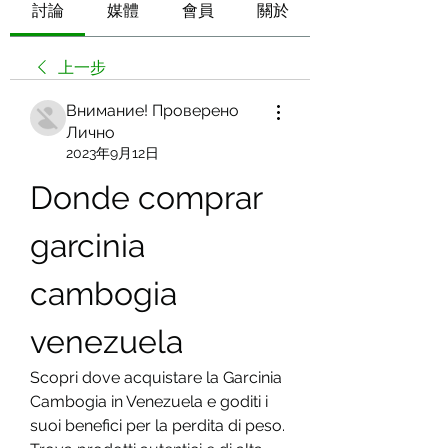
討論
媒體
會員
關於
上一步
Внимание! Проверено
Лично
2023年9月12日
Donde comprar 
garcinia 
cambogia 
venezuela
Scopri dove acquistare la Garcinia 
Cambogia in Venezuela e goditi i 
suoi benefici per la perdita di peso. 