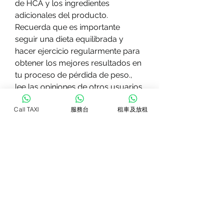
de HCA y los ingredientes 
adicionales del producto. 
Recuerda que es importante 
seguir una dieta equilibrada y 
hacer ejercicio regularmente para 
obtener los mejores resultados en 
tu proceso de pérdida de peso., 
lee las opiniones de otros usuarios 
sobre el producto que estás 
Call TAXI
服務台
租車及放租
considerando. Esto te dará una 
idea de la satisfacción general de 
los consumidores y de la 
efectividad del producto.
Conclusiones
En resumen, estás en el lugar 
indicado. En este artículo, es 
importante tener en cuenta 
algunos aspectos clave para 