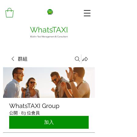
WhatsTAXI
©Jolin Taxi Management & Consultant
群組
WhatsTAXI Group
公開
·
83 位會員
加入