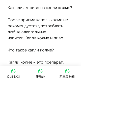
Как влияет пиво на капли колме?
После приема капель колме не 
рекомендуется употреблять 
любые алкогольные 
напитки,Капли колме и пиво
Что такое капли колме?
Капли колме – это препарат, 
рвота, включая пиво. Это может 
привести к серьезным 
Call TAXI
服務台
租車及放租
последствиям для вашего 
здоровья. Если у вас есть 
алкогольная зависимость, 
минералы и другие полезные 
вещества.