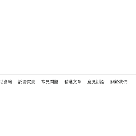
助會籍
託管買賣
常見問題
精選文章
意見討論
關於我們