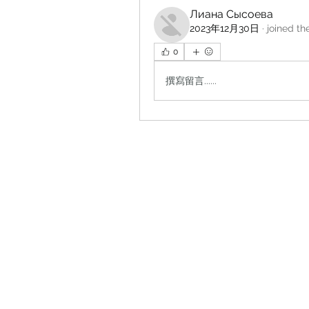
Лиана Сысоева
2023年12月30日
·
joined th
0
撰寫留言......