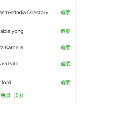
astreetIndia Directory
追蹤
able yong
追蹤
za Kamelia
追蹤
avi Patil
追蹤
r lord
追蹤
會員（83）