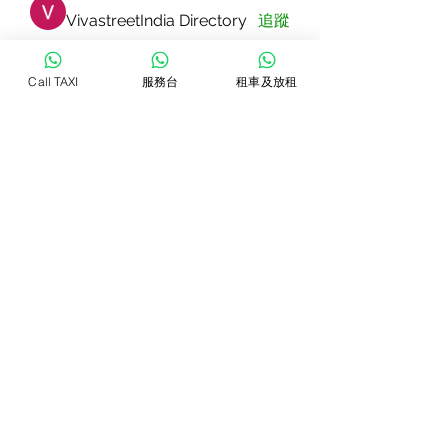
VivastreetIndia Directory
追蹤
Dorable yong
追蹤
Call TAXI
服務台
租車及放租
Rizza Kamelia
追蹤
Pallavi Patil
追蹤
star lord
追蹤
查看所有會員（83）
WhatsTAXI
Copyright © 2022 Jolin Taxi Management & Consultant. All Rights
Reserved.