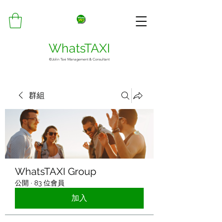
WhatsTAXI
©Jolin Taxi Management & Consultant
群組
WhatsTAXI Group
公開
·
83 位會員
加入