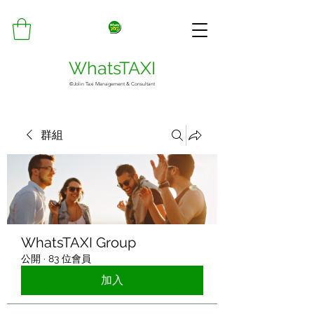
WhatsTAXI
©Jolin Taxi Management & Consultant
群組
WhatsTAXI Group
公開
·
83 位會員
加入