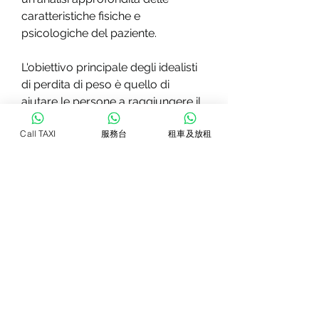
caratteristiche fisiche e 
psicologiche del paziente. 
L'obiettivo principale degli idealisti 
di perdita di peso è quello di 
aiutare le persone a raggiungere il 
loro peso ideale in modo sano e 
Call TAXI
服務台
租車及放租
duraturo. 
Come funzionano i programmi 
degli idealisti di perdita di peso
I programmi di perdita di peso 
degli idealisti si basano su una 
combinazione di tecniche e 
strategie che includono l'esercizio 
fisico, una dieta equilibrata, inoltre, 
sottolineato l'importanza del 