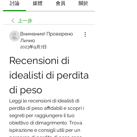
討論
媒體
會員
關於
上一步
Внимание! Проверено
Лично
2023年9月7日
Recensioni di 
idealisti di perdita 
di peso
Leggi le recensioni di idealisti di 
perdita di peso affidabili e scopri i 
segreti per raggiungere il tuo 
obiettivo di dimagrimento. Trova 
ispirazione e consigli utili per un 