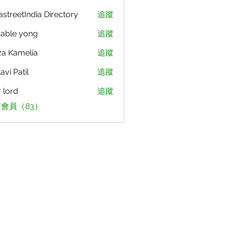
astreetIndia Directory
追蹤
able yong
追蹤
za Kamelia
追蹤
avi Patil
追蹤
r lord
追蹤
會員（83）