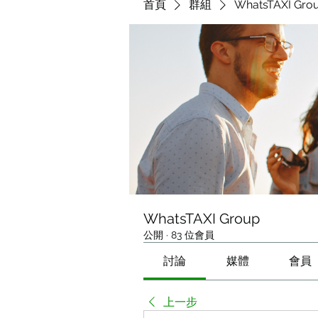
首頁
群組
WhatsTAXI Gro
WhatsTAXI Group
公開
·
83 位會員
討論
媒體
會員
上一步