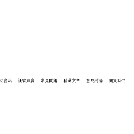
助會籍
託管買賣
常見問題
精選文章
意見討論
關於我們