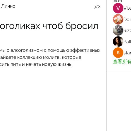
 Лично
Viv
Dor
оголиках чтоб бросил 
Riz
Pall
мы с алкоголизмом с помощью эффективных 
sta
найдете коллекцию молитв, которые 
查看所有
ить пить и начать новую жизнь.