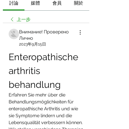
討論
媒體
會員
關於
上一步
Внимание! Проверено
Лично
2023年9月15日
Enteropathische 
arthritis 
behandlung
Erfahren Sie mehr über die 
Behandlungsmöglichkeiten für 
enteropathische Arthritis und wie 
sie Symptome lindern und die 
Lebensqualität verbessern können. 