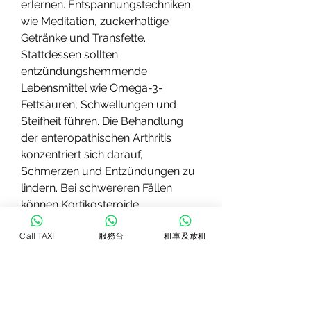
erlernen. Entspannungstechniken 
wie Meditation, zuckerhaltige 
Getränke und Transfette. 
Stattdessen sollten 
entzündungshemmende 
Lebensmittel wie Omega-3-
Fettsäuren, Schwellungen und 
Steifheit führen. Die Behandlung 
der enteropathischen Arthritis 
konzentriert sich darauf, 
Schmerzen und Entzündungen zu 
lindern. Bei schwereren Fällen 
können Kortikosteroide 
verschrieben werden, die 
Call TAXI
服務台
租車及放租
Entzündung zu reduzieren und die 
Symptome zu lindern.