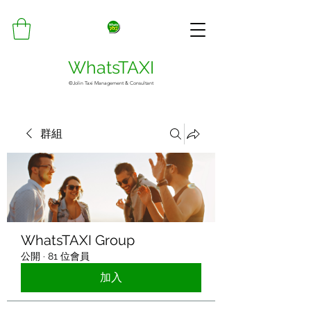
WhatsTAXI
©Jolin Taxi Management & Consultant
群組
WhatsTAXI Group
公開
·
81 位會員
加入