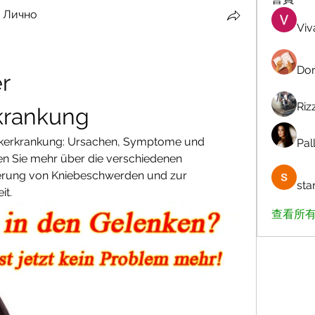
 Лично
Viv
Dor
 
Riz
krankung
nkerkrankung: Ursachen, Symptome und 
Pall
en Sie mehr über die verschiedenen 
erung von Kniebeschwerden und zur 
sta
it.
查看所有