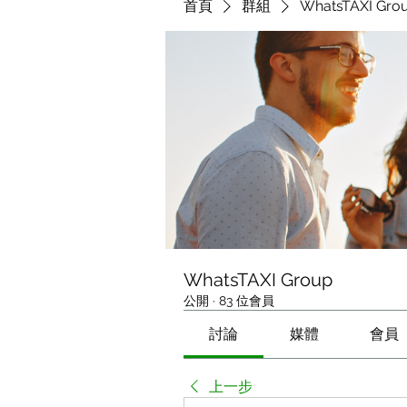
首頁
群組
WhatsTAXI Gro
WhatsTAXI Group
公開
·
83 位會員
討論
媒體
會員
上一步