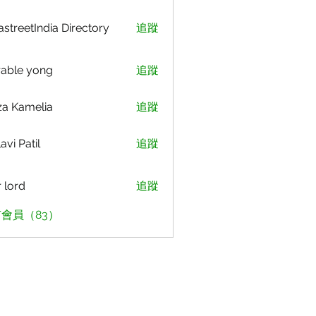
astreetIndia Directory
追蹤
able yong
追蹤
za Kamelia
追蹤
avi Patil
追蹤
r lord
追蹤
會員（83）