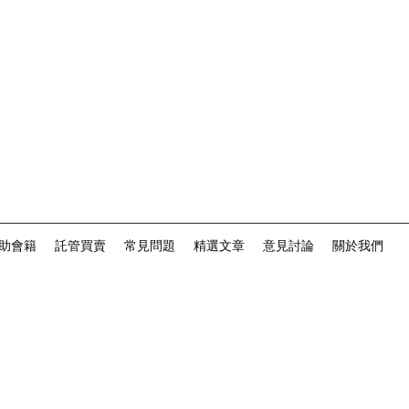
助會籍
託管買賣
常見問題
精選文章
意見討論
關於我們