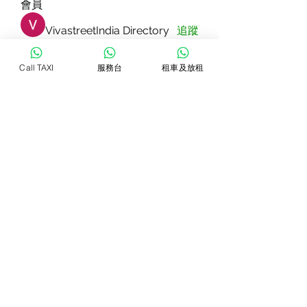
會員
VivastreetIndia Directory
追蹤
Dorable yong
追蹤
Call TAXI
服務台
租車及放租
Rizza Kamelia
追蹤
Pallavi Patil
追蹤
star lord
追蹤
查看所有會員（83）
WhatsTAXI