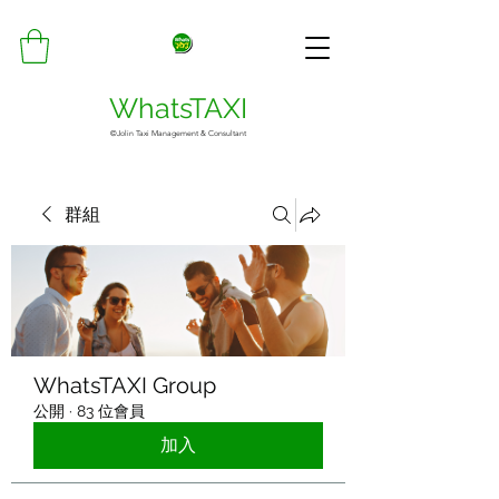
WhatsTAXI
©Jolin Taxi Management & Consultant
群組
WhatsTAXI Group
公開
·
83 位會員
加入