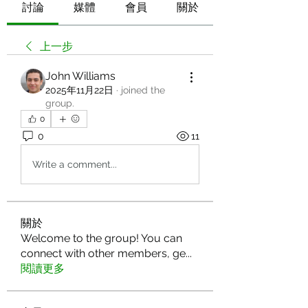
討論
媒體
會員
關於
上一步
John Williams
2025年11月22日
·
joined the
group.
0
0
11
Write a comment...
關於
Welcome to the group! You can
connect with other members, ge
...
閱讀更多