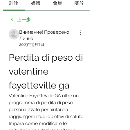
討論
媒體
會員
關於
上一步
Внимание! Проверено
Лично
2023年9月7日
Perdita di peso di 
valentine 
fayetteville ga
Valentine Fayetteville GA offre un 
programma di perdita di peso 
personalizzato per aiutare a 
raggiungere i tuoi obiettivi di salute. 
Impara come modificare le 