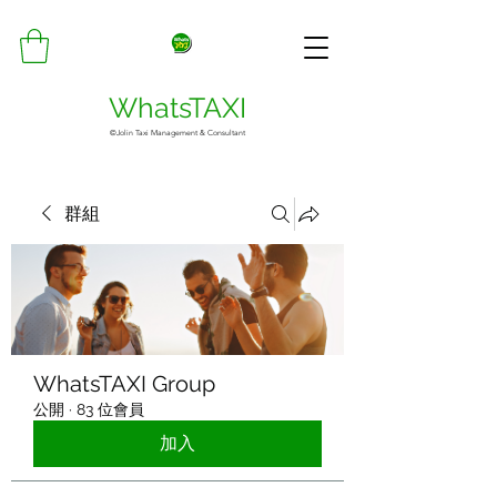
WhatsTAXI
©Jolin Taxi Management & Consultant
群組
WhatsTAXI Group
公開
·
83 位會員
加入