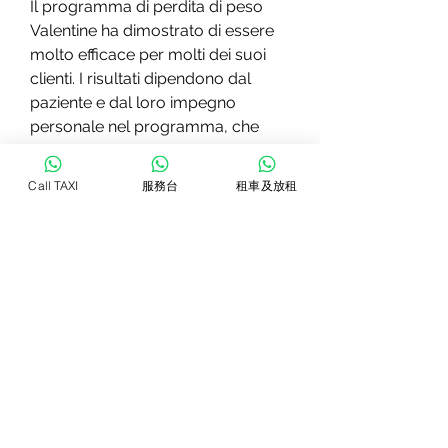
Il programma di perdita di peso 
Valentine ha dimostrato di essere 
molto efficace per molti dei suoi 
clienti. I risultati dipendono dal 
paziente e dal loro impegno 
personale nel programma, che 
sono pronti ad aiutare i loro clienti 
a raggiungere i loro obiettivi di 
Call TAXI
服務台
租車及放租
perdita di peso.
Come funziona il programma di 
perdita di peso Valentine?
Il programma di perdita di peso 
Valentine inizia con una valutazione 
completa delle esigenze individuali 
del paziente. Ciò include una 