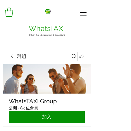
WhatsTAXI
©Jolin Taxi Management & Consultant
群組
WhatsTAXI Group
公開
·
83 位會員
加入