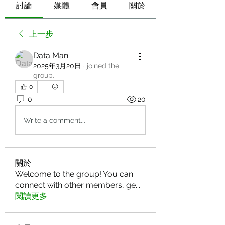
討論
媒體
會員
關於
上一步
Data Man
2025年3月20日
·
joined the
group.
0
0
20
Write a comment...
關於
Welcome to the group! You can
connect with other members, ge
...
閱讀更多