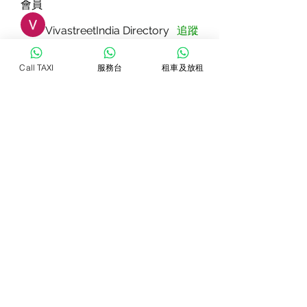
會員
VivastreetIndia Directory
追蹤
Dorable yong
追蹤
Call TAXI
服務台
租車及放租
Rizza Kamelia
追蹤
Pallavi Patil
追蹤
star lord
追蹤
查看所有會員（83）
WhatsTAXI