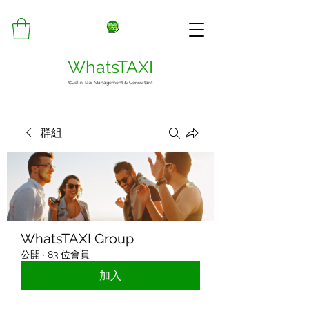
WhatsTAXI
©Jolin Taxi Management & Consultant
群組
WhatsTAXI Group
公開
·
83 位會員
加入