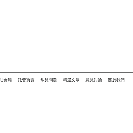
助會籍
託管買賣
常見問題
精選文章
意見討論
關於我們