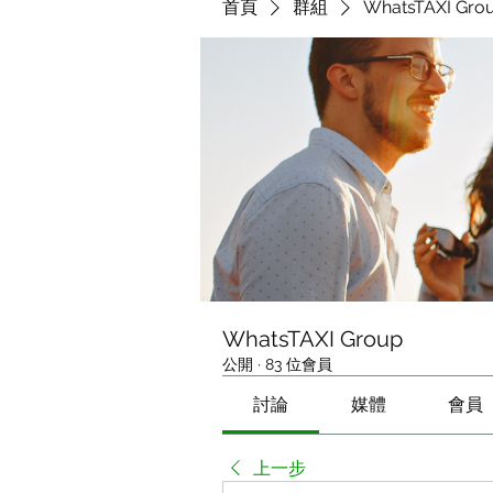
首頁
群組
WhatsTAXI Gro
WhatsTAXI Group
公開
·
83 位會員
討論
媒體
會員
上一步