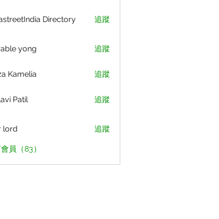
astreetIndia Directory
追蹤
able yong
追蹤
za Kamelia
追蹤
avi Patil
追蹤
r lord
追蹤
會員（83）