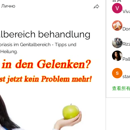
 Лично
Viv
Dor
talbereich behandlung
Riz
asis im Genitalbereich - Tipps und 
Heilung.
Pall
sta
查看所有