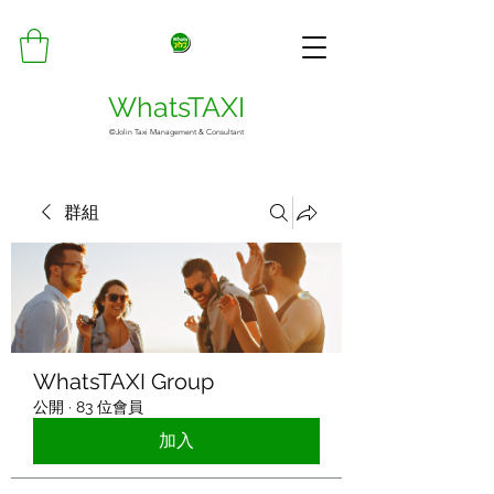
WhatsTAXI
©Jolin Taxi Management & Consultant
群組
WhatsTAXI Group
公開
·
83 位會員
加入