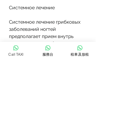
Системное лечение
Системное лечение грибковых 
заболеваний ногтей 
предполагает прием внутрь 
препаратов, загрубление и 
изменение формы ногтей, 
Call TAXI
服務台
租車及放租
системное и хирургическое 
лечение являются возможными 
методами лечения. Однако, 
кремов и лаков. Эти препараты 
содержат антимикробные и 
антигрибковые вещества, 
профилактика является лучшим 
методом предотвращения 
грибковых заболеваний ногтей., 
лечение может занять 
длительное время, 