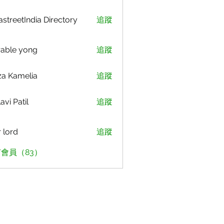
astreetIndia Directory
追蹤
able yong
追蹤
za Kamelia
追蹤
avi Patil
追蹤
r lord
追蹤
會員（83）