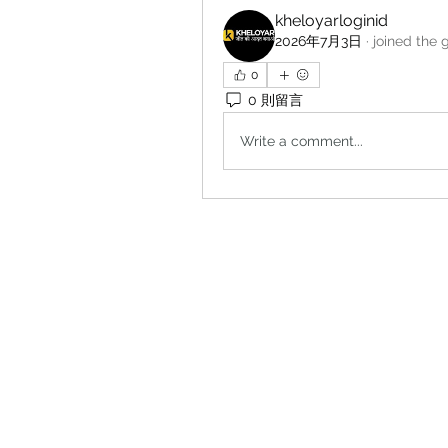
kheloyarloginid
2026年7月3日
·
joined the 
0
0 則留言
Write a comment...