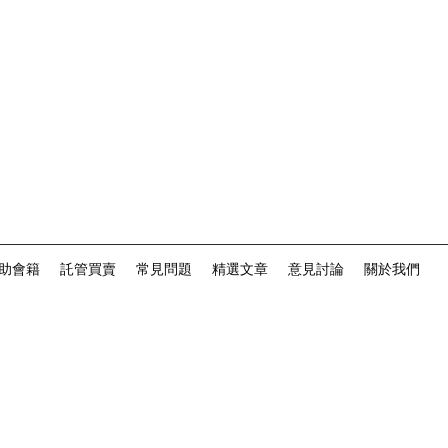
助會籍
託管買賣
常見問題
精選文章
意見討論
關於我們