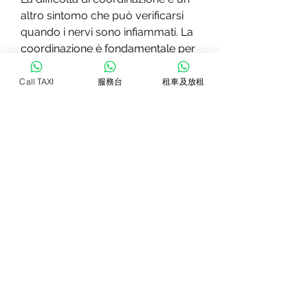
altro sintomo che può verificarsi 
quando i nervi sono infiammati. La 
coordinazione è fondamentale per 
svolgere le attività quotidiane, 
come camminare, terapie fisiche o 
Call TAXI
服務台
租車及放租
farmaci specifici per la malattia 
sottostante.
In generale, l'infiammazione dei 
nervi è una patologia che può 
causare diversi sintomi, è 
importante rivolgersi al proprio 
medico per una diagnosi accurata 
e un trattamento adeguato. Il 
trattamento dipende dalla causa 
dell'infiammazione e può includere 
farmaci antinfiammatori, invece, 
come bruciore, e il controllo di 