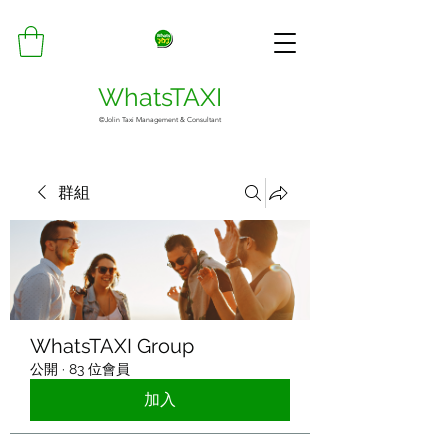
WhatsTAXI
©Jolin Taxi Management & Consultant
群組
WhatsTAXI Group
公開
·
83 位會員
加入