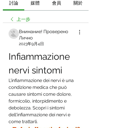
討論
媒體
會員
關於
上一步
Внимание! Проверено
Лично
2023年9月4日
Infiammazione 
nervi sintomi
L'infiammazione dei nervi è una 
condizione medica che può 
causare sintomi come dolore, 
formicolio, intorpidimento e 
debolezza. Scopri i sintomi 
dell'infiammazione dei nervi e 
come trattarli.