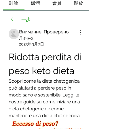
討論
媒體
會員
關於
上一步
Внимание! Проверено
Лично
2023年9月7日
Ridotta perdita di 
peso keto dieta
Scopri come la dieta chetogenica 
può aiutarti a perdere peso in 
modo sano e sostenibile. Leggi le 
nostre guide su come iniziare una 
dieta chetogenica e come 
mantenere una dieta chetogenica.