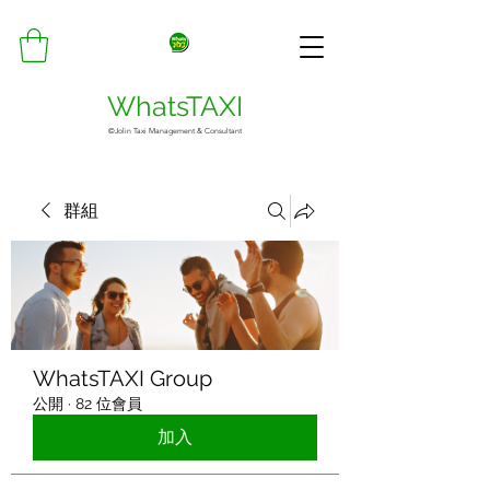
WhatsTAXI
©Jolin Taxi Management & Consultant
群組
WhatsTAXI Group
公開
·
82 位會員
加入