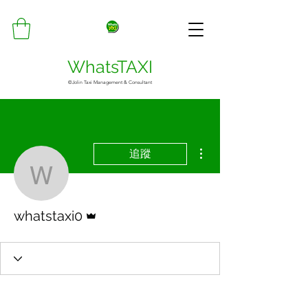
WhatsTAXI
©Jolin Taxi Management & Consultant
更多動作
追蹤
whatstaxi0
管理員
whatstaxi0