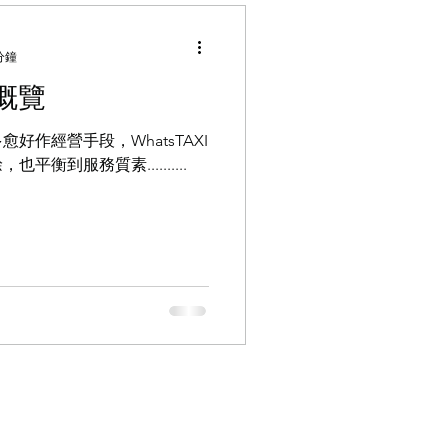
分鐘
色概覽
好作經營手段，WhatsTAXI
衡到服務質素..........