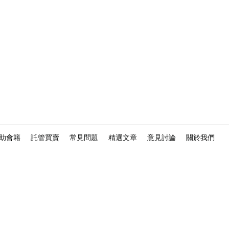
助會籍
託管買賣
常見問題
精選文章
意見討論
關於我們