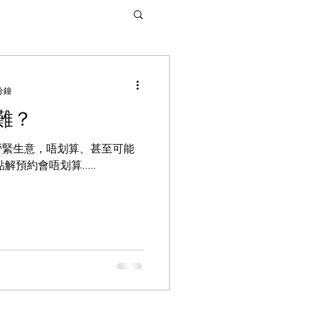
分鐘
難？
營緊生意，唔划算、甚至可能
預約會唔划算.....