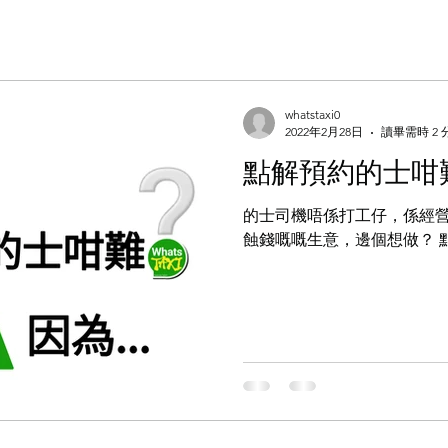
whatstaxi0
2022年2月28日
讀畢需時 2 
點解預約的士咁
的士司機唔係打工仔，係經
蝕錢嘅嘅生意，邊個想做？ 點解