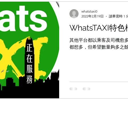
whatstaxi0
2022年2月19日
讀畢需時 1 
WhatsTAXI特
其他平台都以乘客及司機愈多愈
都想多，但希望數量夠多之餘，也平